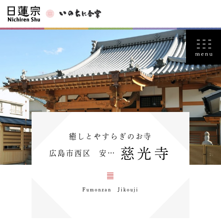
癒しとやすらぎのお寺
慈光寺
広島市西区 安…
Fumonzan Jikouji