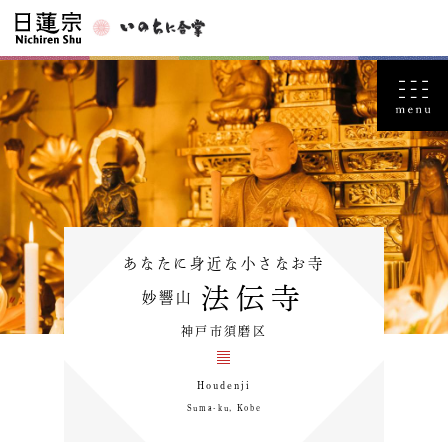
あなたに身近な小さなお寺
法伝寺
妙響山
神戸市須磨区
Houdenji
Suma-ku, Kobe