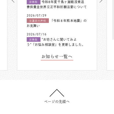
令和8年度千鳥ヶ淵戦没者追
宗務院
善供養並世界立正平和祈願法要について
2026/07/29
「令和８年熊本地震」の
日蓮宗の声明
お見舞い
2026/07/16
”お坊さんに聞いてみよ
宗務院
う”「お悩み相談室」を更新しました。
お知らせ一覧へ
ページの先頭へ