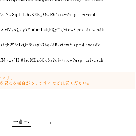
2
we7DSqfI-fxhvZ3KgOGR6/view?usp=drivesdk
87YAMVyAQdykY-alanLakJ6QCb/view?usp=drivesdk
gusfgk25fdIcQtf8rny33bq2dB/view?usp=drivesdk
HfN-yxyJH-8jadMLn8Co8a2ejv/view?usp=drivesdk
います。
が異なる場合がありますのでご注意ください。
一覧へ