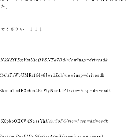
した。
してください ↓↓↓
pNkXZfYDgVmUjcQVSNTk7Dd/view?usp=drivesdk
WXbC1
FrWbUMRzfGly8Jwr1Zcl/view?usp=drivesdk
GtdEknnoTn4E2e6m4BuWyNneLfP1/view?usp=drivesdk
m5G6XpboQH0V4NeasYh
HAuSoF6/view?usp=drivesdk
QjSor1luqPnaPIDxGfeQsr47wH/view?usp=drivesdk