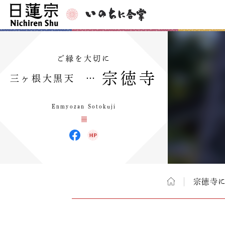
ご縁を大切に
宗徳寺
三ヶ根大黒天 …
Enmyozan Sotokuji
宗徳寺