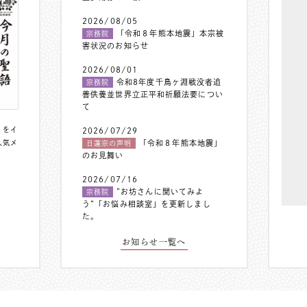
2026/08/05
「令和８年熊本地震」本宗被
宗務院
害状況のお知らせ
2026/08/01
令和8年度千鳥ヶ淵戦没者追
宗務院
善供養並世界立正平和祈願法要につい
て
〟をイ
2026/07/29
人気メ
「令和８年熊本地震」
日蓮宗の声明
のお見舞い
2026/07/16
”お坊さんに聞いてみよ
宗務院
う”「お悩み相談室」を更新しまし
た。
お知らせ一覧へ