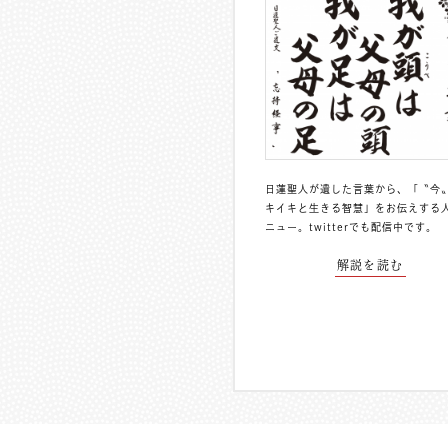
日蓮聖人が遺した言葉から、「〝今
キイキと生きる智慧」をお伝えする
ニュー。
twitterでも配信中
です。
解説を読む