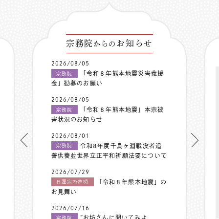
宗務院
お知らせ
からの
2026/08/05
「令和８年熊本地震災害義援
宗務院
金」勧募のお願い
2026/08/05
「令和８年熊本地震」本宗被
宗務院
害状況のお知らせ
2026/08/01
令和8年度千鳥ヶ淵戦没者追
宗務院
善供養並世界立正平和祈願法要について
2026/07/29
「令和８年熊本地震」の
日蓮宗の声明
お見舞い
2026/07/16
”お坊さんに聞いてみよ
宗務院