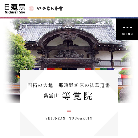
開拓の大地 那須野が原の法華道場
等覚院
紫雲山
SHIUNZAN TOUGAKUIN