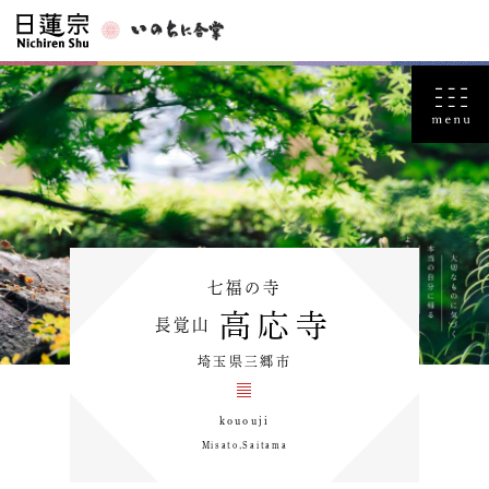
七福の寺
高応寺
長覚山
埼玉県三郷市
kououji
Misato,Saitama