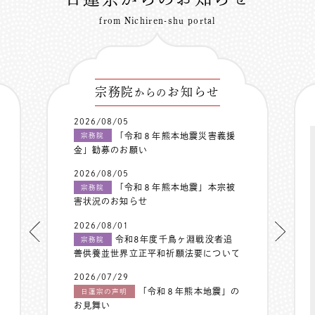
from Nichiren-shu portal
宗務院
お知らせ
からの
2026/08/05
「令和８年熊本地震災害義援
宗務院
金」勧募のお願い
2026/08/05
「令和８年熊本地震」本宗被
宗務院
害状況のお知らせ
2026/08/01
令和8年度千鳥ヶ淵戦没者追
宗務院
善供養並世界立正平和祈願法要について
2026/07/29
「令和８年熊本地震」の
日蓮宗の声明
お見舞い