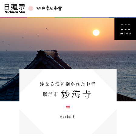
妙なる海に抱かれたお寺
妙海寺
勝浦市
myokaiji