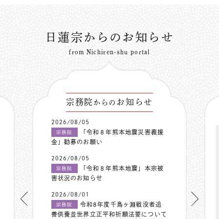
日蓮宗からのお知らせ
from Nichiren-shu portal
宗務院
お知らせ
からの
2026/08/05
「令和８年熊本地震災害義援
宗務院
金」勧募のお願い
2026/08/05
「令和８年熊本地震」本宗被
宗務院
害状況のお知らせ
2026/08/01
令和8年度千鳥ヶ淵戦没者追
宗務院
善供養並世界立正平和祈願法要について