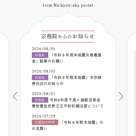
from Nichiren-shu portal
宗務院
お知らせ
からの
2026/08/05
「令和８年熊本地震災害義援
宗務院
金」勧募のお願い
2026/08/05
「令和８年熊本地震」本宗被
宗務院
害状況のお知らせ
2026/08/01
令和8年度千鳥ヶ淵戦没者追
宗務院
善供養並世界立正平和祈願法要について
2026/07/29
「令和８年熊本地震」の
日蓮宗の声明
お見舞い