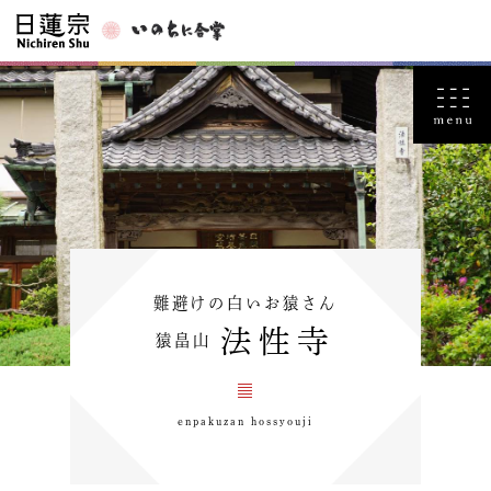
難避けの白いお猿さん
法性寺
猿畠山
enpakuzan hossyouji