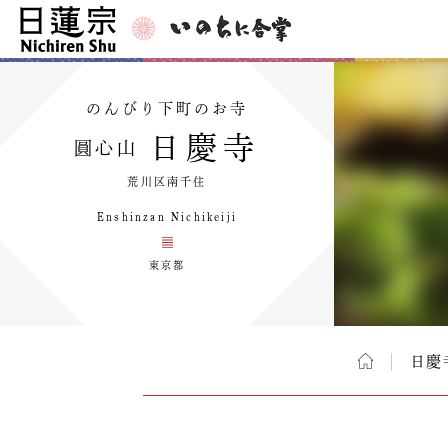
のんびり下町のお寺
日慶寺
圓心山
荒川区南千住
Enshinzan Nichikeiji
東京都
日慶