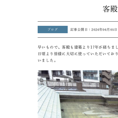
客殿
ブログ
記事公開日：
2026年06月05日
早いもので、客殿も建築より17年が経ちま
日頃より皆様に大切に使っていただいてお
いました。