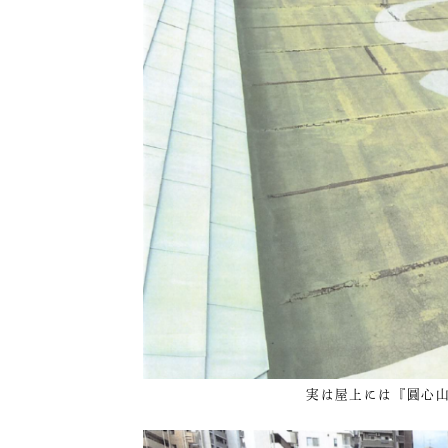
実は屋上には『圓心山 