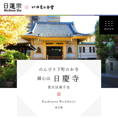
のんびり下町のお寺
日慶寺
圓心山
荒川区南千住
Enshinzan Nichikeiji
東京都